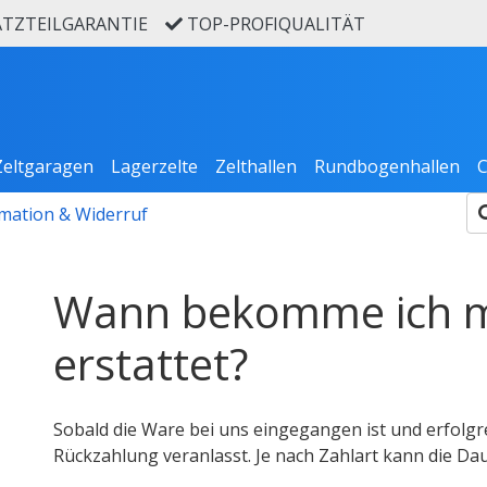
ATZTEILGARANTIE
TOP-PROFIQUALITÄT
Zeltgaragen
Lagerzelte
Zelthallen
Rundbogenhallen
C
mation & Widerruf
Wann bekomme ich m
erstattet?
Sobald die Ware bei uns eingegangen ist und erfolg
Rückzahlung veranlasst. Je nach Zahlart kann die Dau